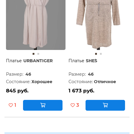
Платье
URBANTIGER
Платье
SHE`S
Размер:
46
Размер:
46
Состояние:
Хорошее
Состояние:
Отличное
845 руб.
1 673 руб.
1
3