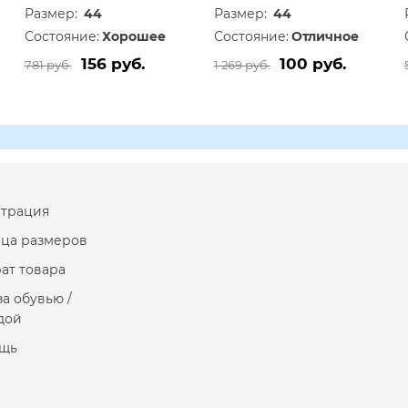
Размер:
44
Размер:
44
Состояние:
Хорошее
Состояние:
Отличное
156 руб.
100 руб.
781 руб.
1 269 руб.
страция
ица размеров
ат товара
за обувью /
дой
щь