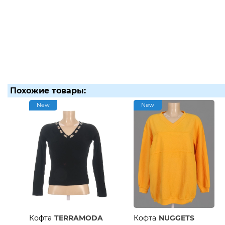
Похожие товары:
New
New
Кофта
TERRAMODA
Кофта
NUGGETS