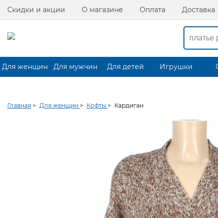
Скидки и акции
О магазине
Оплата
Доставка
Для женщин
Для мужчин
Для детей
Игрушки
Главная
>
Для женщин
>
Кофты
>
Кардиган