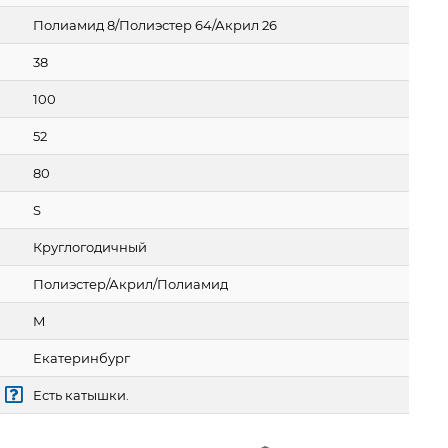
Полиамид 8/Полиэстер 64/Акрил 26
38
100
52
80
S
Круглогодичный
Полиэстер/Акрил/Полиамид
M
Екатеринбург
Есть катышки.