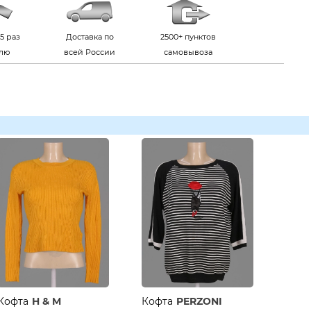
5 раз
Доставка по
2500+ пунктов
елю
всей России
самовывоза
Кофта
H & M
Кофта
PERZONI