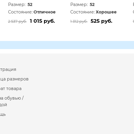
Размер:
52
Размер:
52
Состояние:
Отличное
Состояние:
Хорошее
1 015 руб.
525 руб.
2 537 руб.
1 312 руб.
страция
ица размеров
ат товара
за обувью /
дой
щь