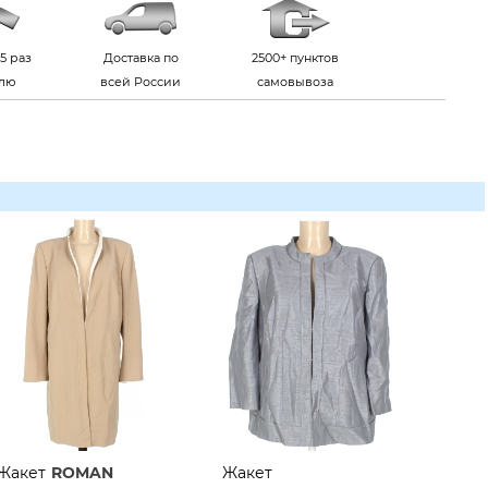
5 раз
Доставка по
2500+ пунктов
елю
всей России
самовывоза
Жакет
ROMAN
Жакет