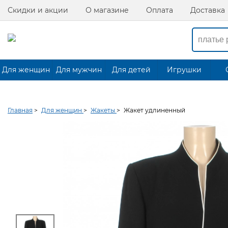
Скидки и акции
О магазине
Оплата
Доставка
Для женщин
Для мужчин
Для детей
Игрушки
Главная
>
Для женщин
>
Жакеты
>
Жакет удлиненный