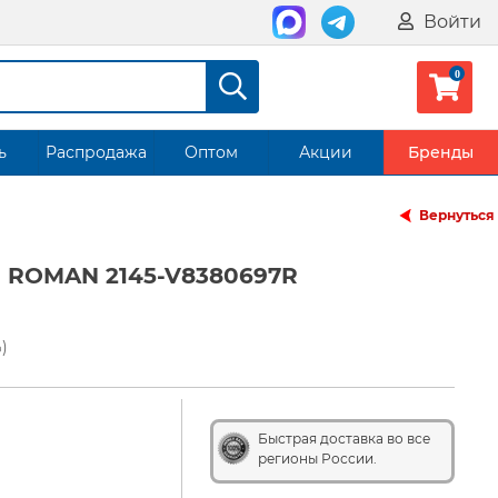
Войти
ь
Распродажа
Оптом
Акции
Бренды
Вернуться
 ROMAN 2145-V8380697R
)
Быстрая доставка во все
регионы России.