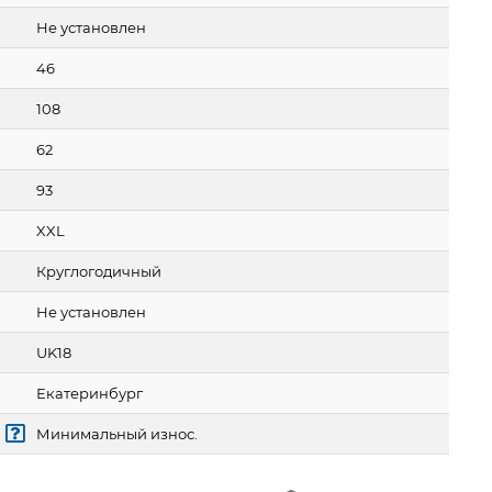
Не установлен
46
108
62
93
XXL
Круглогодичный
Не установлен
UK18
Екатеринбург
Минимальный износ.