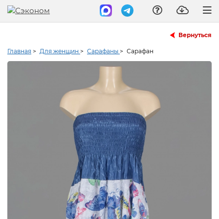
Вернуться
Главная
>
Для женщин
>
Сарафаны
>
Сарафан