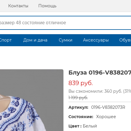
Контакты
Помощь
Спорт
Дом и дача
Сумки
Аксессуары
Обув
Блуза 0196-V83820
839 руб.
Вы сэкономили: 360 руб. (31
1 199 руб.
Артикул:
0196-V8382073R
Состояние:
Хорошее
Цвет :
Белый