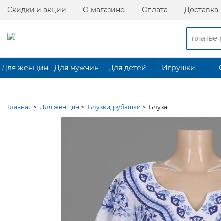
Скидки и акции
О магазине
Оплата
Доставка
Для женщин
Для мужчин
Для детей
Игрушки
Главная
>
Для женщин
>
Блузки, рубашки
>
Блуза