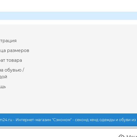
страция
ица размеров
ат товара
за обувью /
дой
щь
m24.ru - Интернет-магазин "Сэконом" - секонд хенд одежды и обуви и