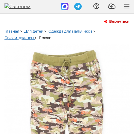
Вернуться
Главная
>
Для детей
>
Одежда для мальчиков
>
Брюки, джинсы
>
Брюки