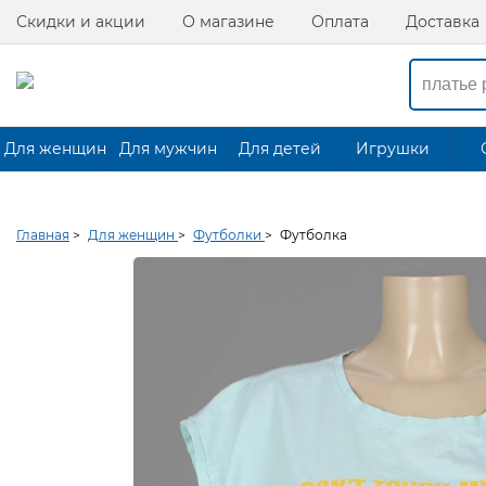
Скидки и акции
О магазине
Оплата
Доставка
Для женщин
Для мужчин
Для детей
Игрушки
Главная
>
Для женщин
>
Футболки
>
Футболка