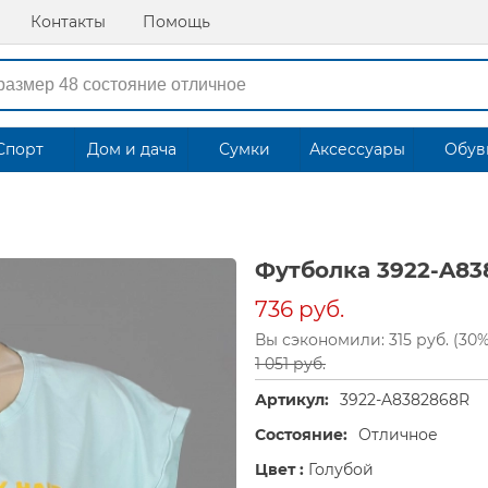
Контакты
Помощь
Спорт
Дом и дача
Сумки
Аксессуары
Обув
Футболка 3922-A83
736 руб.
Вы сэкономили: 315 руб. (30%
1 051 руб.
Артикул:
3922-A8382868R
Состояние:
Отличное
Цвет :
Голубой