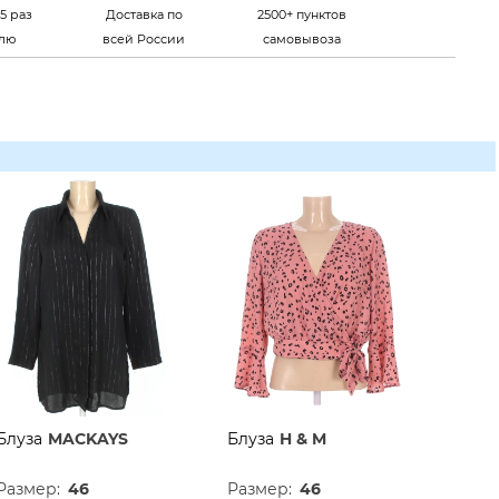
5 раз
Доставка по
2500+ пунктов
елю
всей России
самовывоза
Блуза
MACKAYS
Блуза
H & M
Размер:
46
Размер:
46