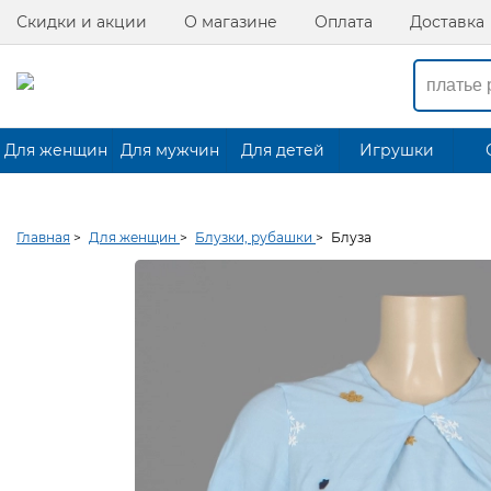
Скидки и акции
О магазине
Оплата
Доставка
Для женщин
Для мужчин
Для детей
Игрушки
Главная
>
Для женщин
>
Блузки, рубашки
>
Блуза