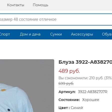
Контакты
Помощь
Спорт
Дом и дача
Сумки
Аксессуары
Обув
Блуза 3922-A83827
489 руб.
Вы сэкономили: 210 руб. (31%
699 руб.
Артикул:
3922-A8382707R
Состояние:
Хорошее
Цвет :
Синий