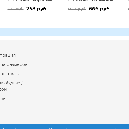
Состояние:
Хорошее
Состояние:
Отличное
258 руб.
666 руб.
645 руб.
1 664 руб.
страция
ица размеров
ат товара
за обувью /
дой
щь