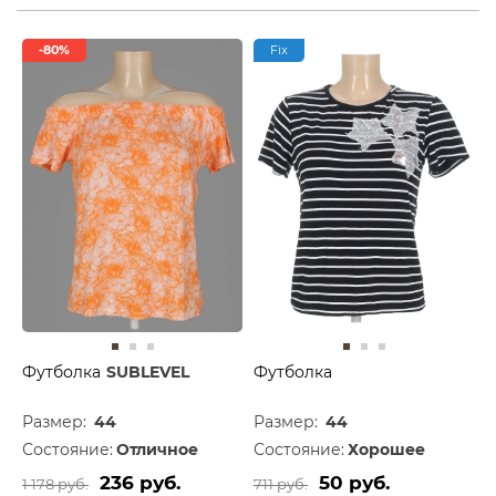
-80%
Fix
Футболка
SUBLEVEL
Футболка
Размер:
44
Размер:
44
Состояние:
Отличное
Состояние:
Хорошее
236 руб.
50 руб.
1 178 руб.
711 руб.