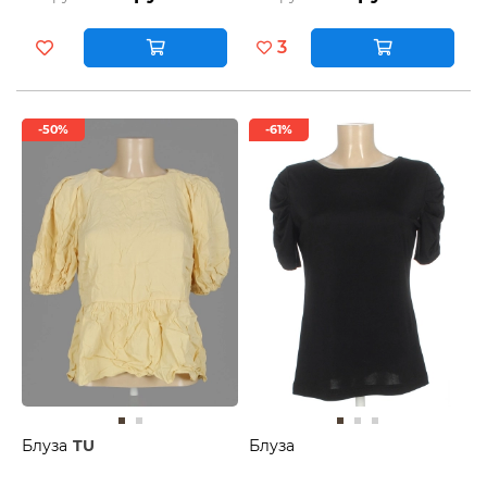
3
-50%
-61%
Блуза
TU
Блуза