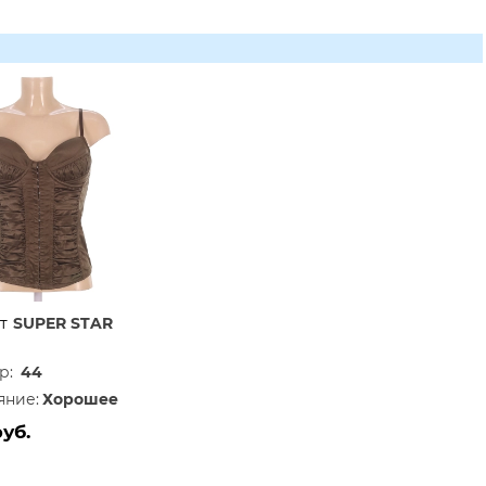
т
SUPER STAR
р:
44
яние:
Хорошее
руб.