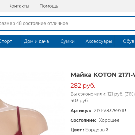
Контакты
Помощь
Спорт
Дом и дача
Сумки
Аксессуары
Обув
Майка KOTON 2171-
282 руб.
Вы сэкономили: 121 руб. (31%)
403 руб.
Артикул:
2171-V8325971R
Состояние:
Хорошее
Цвет :
Бордовый