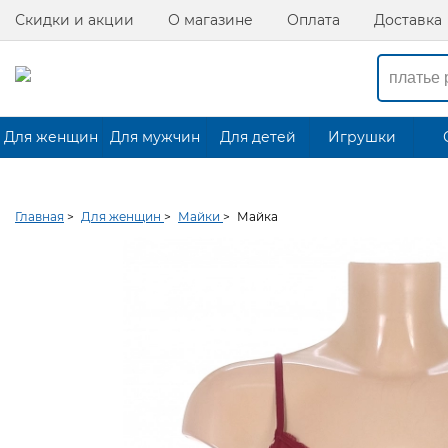
Скидки и акции
О магазине
Оплата
Доставка
Для женщин
Для мужчин
Для детей
Игрушки
Главная
>
Для женщин
>
Майки
>
Майка