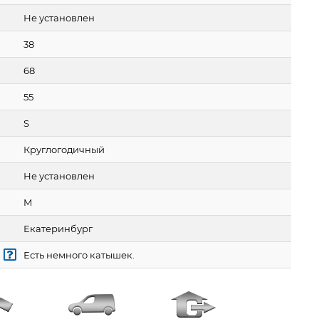
Не установлен
38
68
55
S
Круглогодичный
Не установлен
M
Екатеринбург
Есть немного катышек.