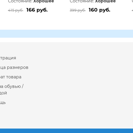
Состояние:
Хорошее
Состояние:
Хорошее
166 руб.
160 руб.
415 руб.
399 руб.
страция
ица размеров
ат товара
за обувью /
дой
щь