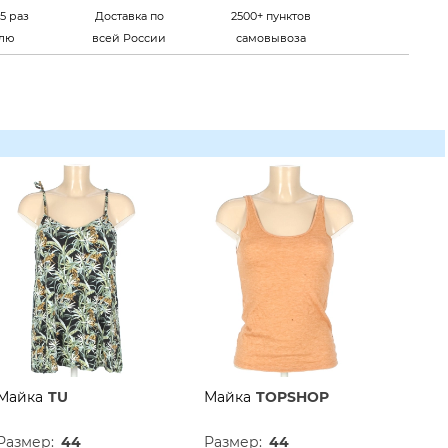
5 раз
Доставка по
2500+ пунктов
елю
всей России
самовывоза
Майка
TU
Майка
TOPSHOP
Размер:
44
Размер:
44