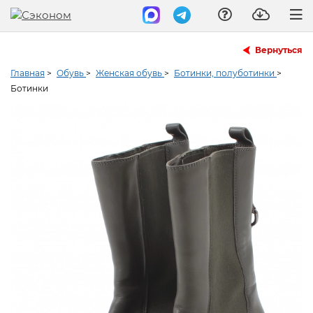
Вернуться
Главная
>
Обувь
>
Женская обувь
>
Ботинки, полуботинки
>
Ботинки