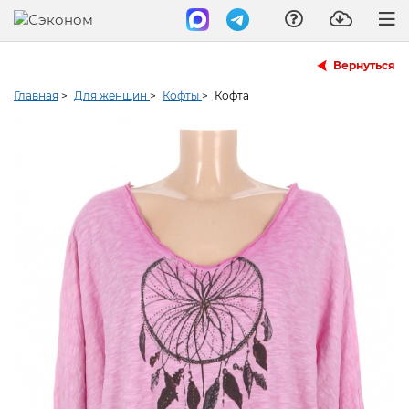
Вернуться
Главная
>
Для женщин
>
Кофты
>
Кофта