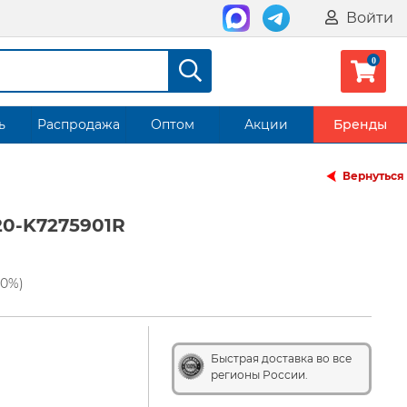
Войти
ь
Распродажа
Оптом
Акции
Бренды
Вернуться
20-K7275901R
80%)
Быстрая доставка во все
регионы России.