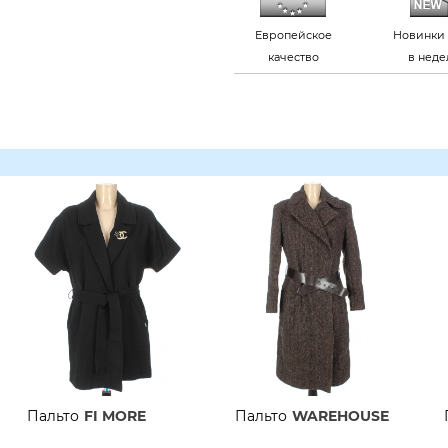
Европейское
Новинки 
качество
в нед
Пальто
FI MORE
Пальто
WAREHOUSE