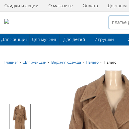
Скидки и акции
О магазине
Оплата
Доставка
Для женщин
Для мужчин
Для детей
Игрушки
Главная
>
Для женщин
>
Верхняя одежда
>
Пальто
>
Пальто