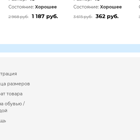
Состояние:
Хорошее
Состояние:
Хорошее
1 187 руб.
362 руб.
2 968 руб.
3 615 руб.
страция
ица размеров
ат товара
за обувью /
дой
щь