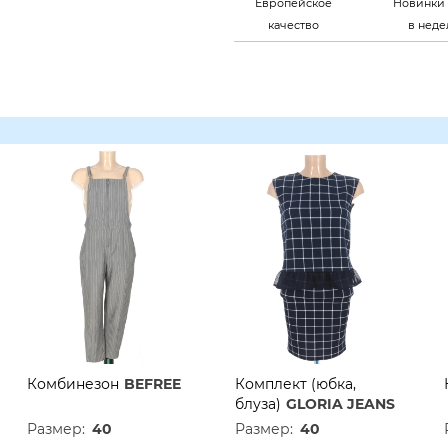
Европейское
Новинки 
качество
в нед
Комбинезон
BEFREE
Комплект (юбка,
блуза)
GLORIA JEANS
Размер:
40
Размер:
40