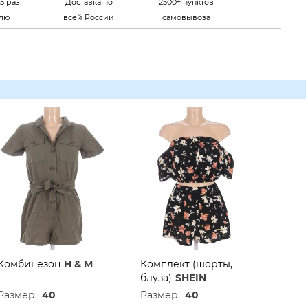
5 раз
Доставка по
2500+ пунктов
елю
всей России
самовывоза
Комбинезон
H & M
Комплект (шорты,
блуза)
SHEIN
Размер:
40
Размер:
40