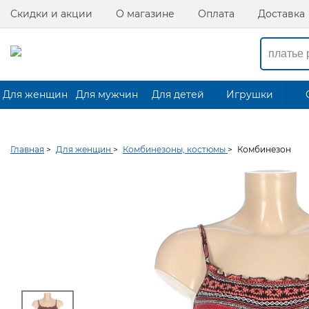
Скидки и акции
О магазине
Оплата
Доставка
Для женщин
Для мужчин
Для детей
Игрушки
Главная
>
Для женщин
>
Комбинезоны, костюмы
>
Комбинезон