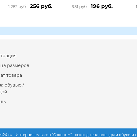
256 руб.
196 руб.
1 282 руб.
981 руб.
страция
ица размеров
ат товара
за обувью /
дой
щь
m24.ru - Интернет-магазин "Сэконом" - секонд хенд одежды и обуви и