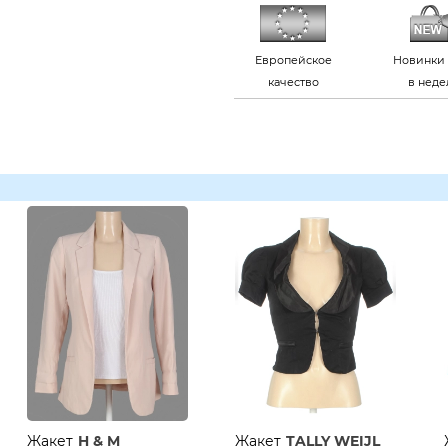
Европейское
Новинки 
качество
в нед
Жакет
H & M
Жакет
TALLY WEIJL