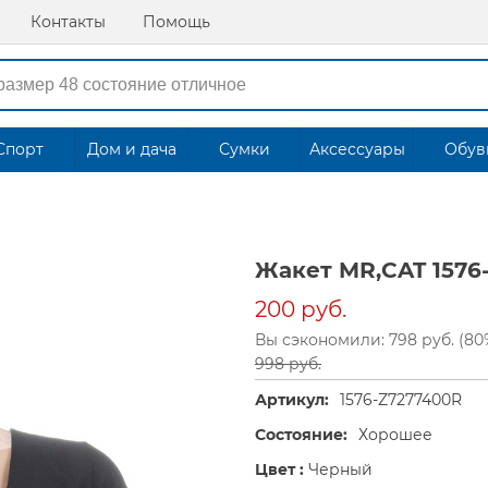
Контакты
Помощь
Спорт
Дом и дача
Сумки
Аксессуары
Обув
Жакет MR,CAT 1576
200 руб.
Вы сэкономили: 798 руб. (80
998 руб.
Артикул:
1576-Z7277400R
Состояние:
Хорошее
Цвет :
Черный