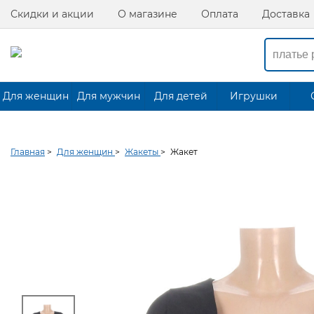
Скидки и акции
О магазине
Оплата
Доставка
Для женщин
Для мужчин
Для детей
Игрушки
Главная
>
Для женщин
>
Жакеты
>
Жакет