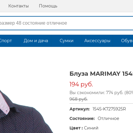
Контакты
Помощь
Спорт
Дом и дача
Сумки
Аксессуары
Обув
Блуза MARIMAY 154
194 руб.
Вы сэкономили: 774 руб. (80
968 руб.
Артикул:
1545-K7275925R
Состояние:
Отличное
Цвет :
Синий