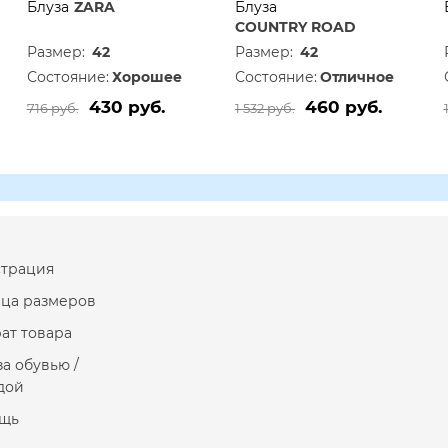
Блуза
ZARA
Блуза
COUNTRY ROAD
Размер:
42
Размер:
42
Состояние:
Хорошее
Состояние:
Отличное
430 руб.
460 руб.
716 руб.
1 532 руб.
страция
ица размеров
ат товара
за обувью /
дой
щь