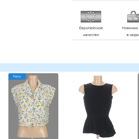
Европейское
Новинки 
качество
в нед
New