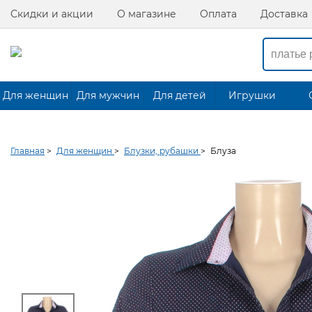
Скидки и акции
О магазине
Оплата
Доставка
Для женщин
Для мужчин
Для детей
Игрушки
Главная
>
Для женщин
>
Блузки, рубашки
>
Блуза