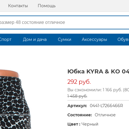
Контакты
Помощь
Спорт
Дом и дача
Сумки
Аксессуары
Обув
Юбка KYRA & KO 04
292 руб.
Вы сэкономили: 1 166 руб. (8
1 458 руб.
Артикул:
0441-L7266466R
Состояние:
Отличное
Цвет :
Черный