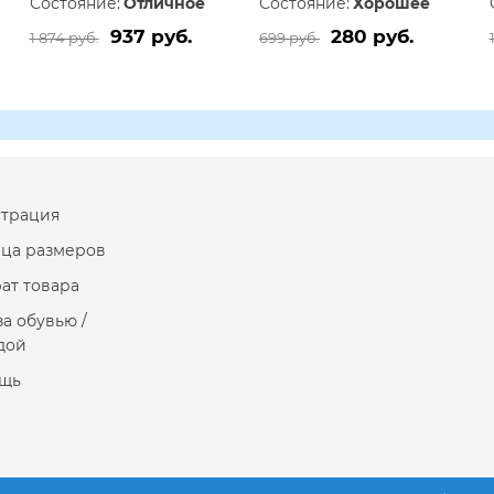
Состояние:
Отличное
Состояние:
Хорошее
937 руб.
280 руб.
1 874 руб.
699 руб.
страция
ица размеров
ат товара
за обувью /
дой
щь