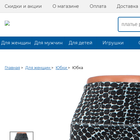
Скидки и акции
О магазине
Оплата
Доставка
Для женщин
Для мужчин
Для детей
Игрушки
Главная
>
Для женщин
>
Юбки
>
Юбка