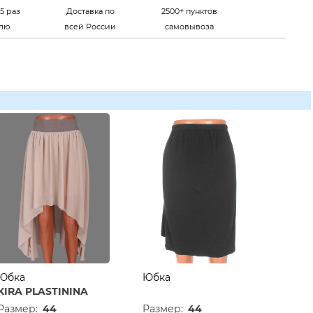
5 раз
Доставка по
2500+ пунктов
елю
всей России
самовывоза
Юбка
Юбка
KIRA PLASTININA
Размер:
44
Размер:
44