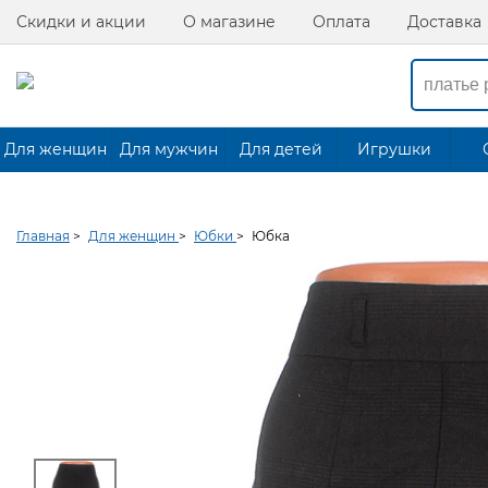
Скидки и акции
О магазине
Оплата
Доставка
Для женщин
Для мужчин
Для детей
Игрушки
Главная
>
Для женщин
>
Юбки
>
Юбка