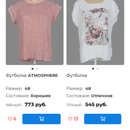
Футболка
ATMOSPHERE
Футболка
Размер:
48
Размер:
48
Состояние:
Хорошее
Состояние:
Отличное
773 руб.
545 руб.
966 руб.
779 руб.
6
13