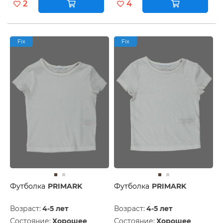
2
4
Fix
Fix
Футболка
PRIMARK
Футболка
PRIMARK
Возраст:
4-5 лет
Возраст:
4-5 лет
Состояние:
Хорошее
Состояние:
Хорошее