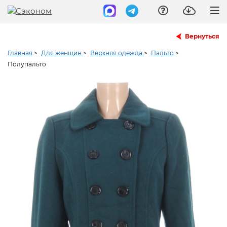
Вернуться
Главная
>
Для женщин
>
Верхняя одежда
>
Пальто
>
Полупальто