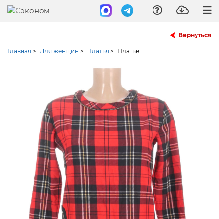
Вернуться
Главная
>
Для женщин
>
Платья
>
Платье