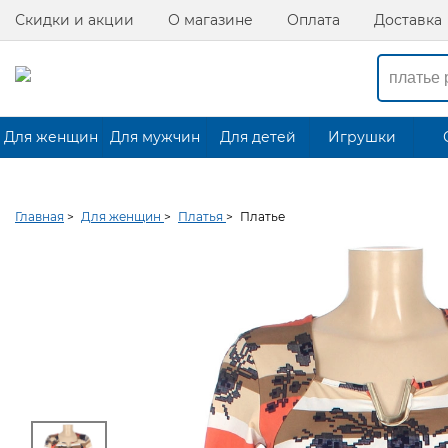
Скидки и акции
О магазине
Оплата
Доставка
Для женщин
Для мужчин
Для детей
Игрушки
Главная
>
Для женщин
>
Платья
>
Платье