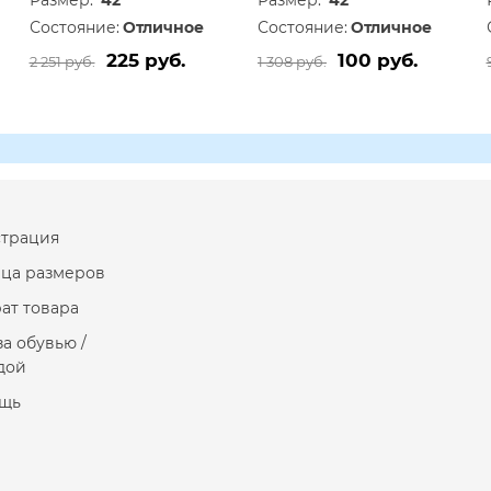
Размер:
42
Размер:
42
Состояние:
Отличное
Состояние:
Отличное
225 руб.
100 руб.
2 251 руб.
1 308 руб.
страция
ица размеров
ат товара
за обувью /
дой
щь