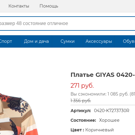
Контакты
Помощь
Спорт
Дом и дача
Сумки
Аксессуары
Обув
Платье GIYAS 0420
271 руб.
Вы сэкономили: 1 085 руб. (8
1 356 руб.
Артикул:
0420-K7273730R
Состояние:
Хорошее
Цвет :
Коричневый