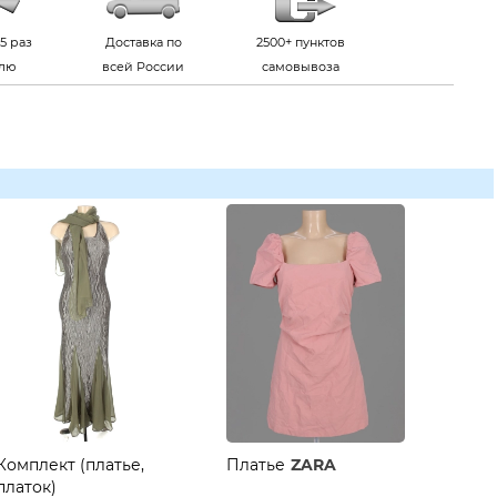
5 раз
Доставка по
2500+ пунктов
елю
всей России
самовывоза
Комплект (платье,
Платье
ZARA
платок)