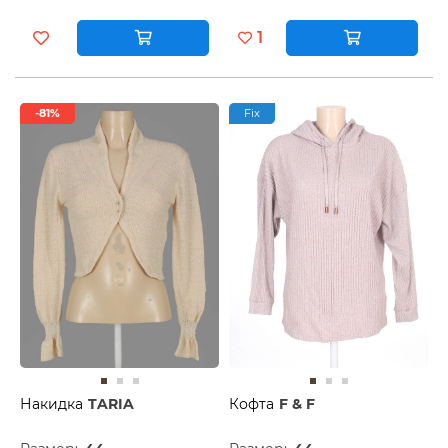
1
-81%
Fix
Накидка
TARIA
Кофта
F & F