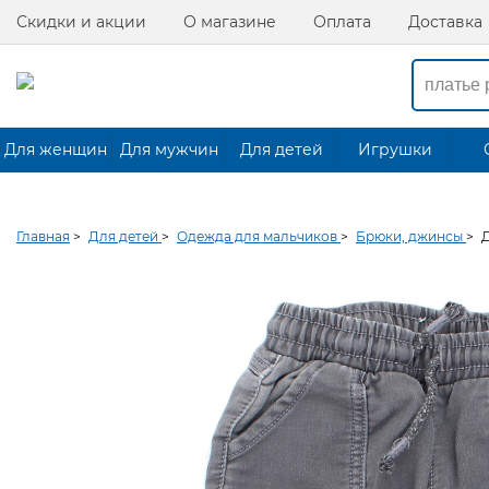
Скидки и акции
О магазине
Оплата
Доставка
Для женщин
Для мужчин
Для детей
Игрушки
Главная
>
Для детей
>
Одежда для мальчиков
>
Брюки, джинсы
>