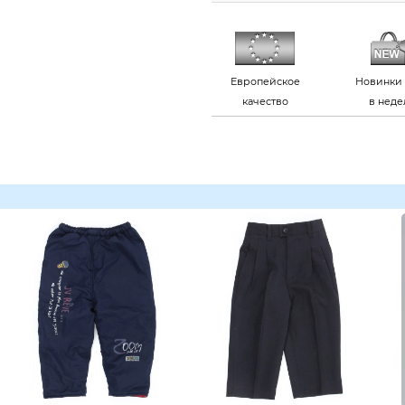
Европейское
Новинки 
качество
в нед