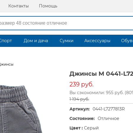
Контакты
Помощь
Спорт
Дом и дача
Сумки
Аксессуары
Обув
Джинсы
Джинсы M 0441-L72
239 руб.
Вы сэкономили: 955 руб. (80
1 194 руб.
Артикул:
0441-L7277813R
Состояние:
Отличное
Цвет :
Серый