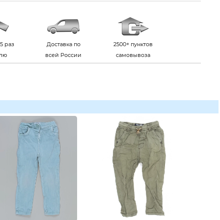
5 раз
Доставка по
2500+ пунктов
елю
всей России
самовывоза