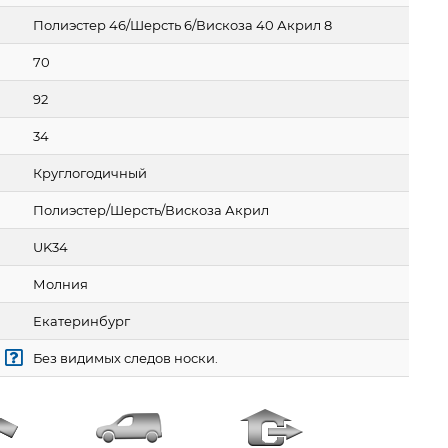
Полиэстер 46/Шерсть 6/Вискоза 40 Акрил 8
70
92
34
Круглогодичный
Полиэстер/Шерсть/Вискоза Акрил
UK34
Молния
Екатеринбург
Без видимых следов носки.