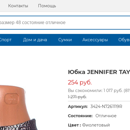
Контакты
Помощь
Спорт
Дом и дача
Сумки
Аксессуары
Обув
Юбка JENNIFER TAY
254 руб.
Вы сэкономили: 1 017 руб. (81
1 271 руб.
Артикул:
3424-N7261119R
Состояние:
Отличное
Цвет :
Фиолетовый