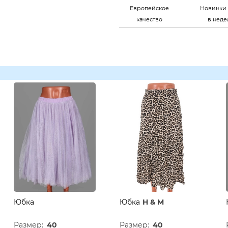
Европейское
Новинки 
качество
в нед
Юбка
Юбка
H & M
Размер:
40
Размер:
40