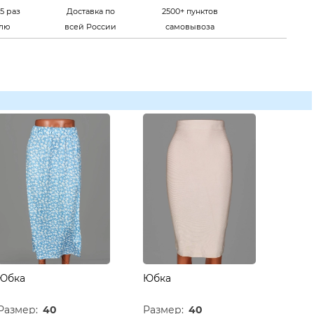
5 раз
Доставка по
2500+ пунктов
елю
всей России
самовывоза
Юбка
Юбка
Размер:
40
Размер:
40