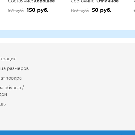
Состояние:
Хорошее
Состояние:
Отличное
150 руб.
50 руб.
971 руб.
1 201 руб.
страция
ица размеров
ат товара
за обувью /
дой
щь