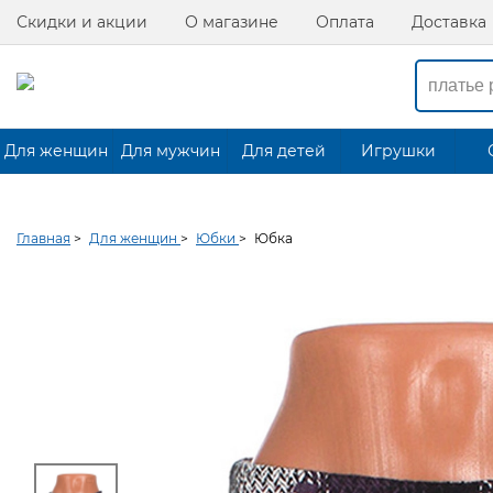
Скидки и акции
О магазине
Оплата
Доставка
Для женщин
Для мужчин
Для детей
Игрушки
Главная
>
Для женщин
>
Юбки
>
Юбка