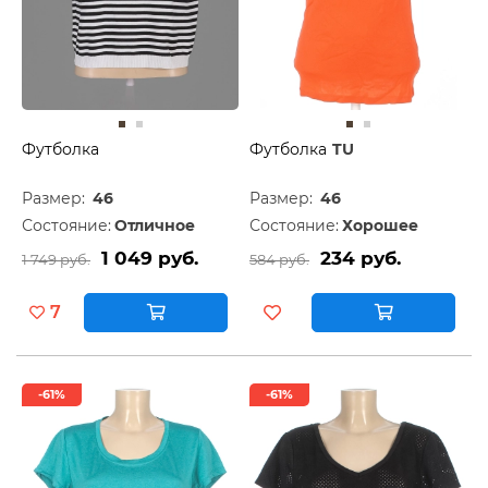
Футболка
Футболка
TU
Размер:
46
Размер:
46
Состояние:
Отличное
Состояние:
Хорошее
1 049 руб.
234 руб.
1 749 руб.
584 руб.
7
-61%
-61%