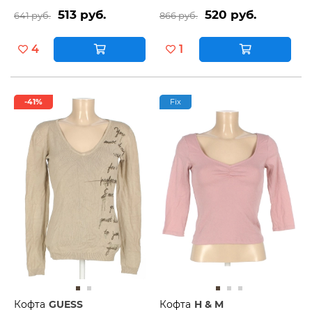
513 руб.
520 руб.
641 руб.
866 руб.
4
1
-41%
Fix
Кофта
GUESS
Кофта
H & M