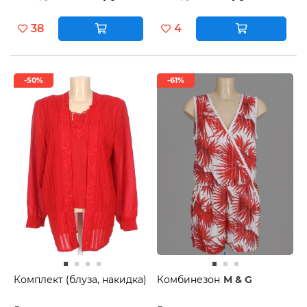
38
4
-50%
-61%
Комплект (блуза, накидка)
Комбинезон
M & G