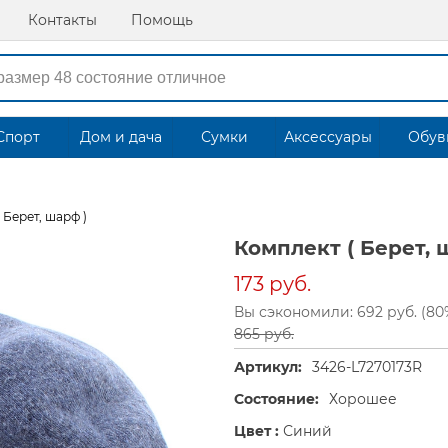
Контакты
Помощь
Спорт
Дом и дача
Сумки
Аксессуары
Обув
 Берет, шарф )
Комплект ( Берет, 
173 руб.
Вы сэкономили: 692 руб. (80
865 руб.
Артикул:
3426-L7270173R
Состояние:
Хорошее
Цвет :
Синий