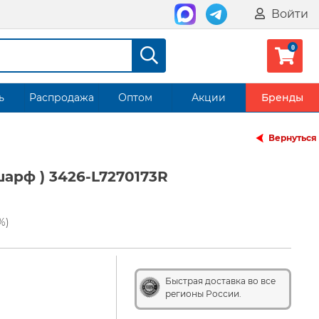
Войти
ь
Распродажа
Оптом
Акции
Бренды
Вернуться
шарф ) 3426-L7270173R
%)
Быстрая доставка во все
регионы России.