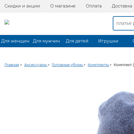
Скидки и акции
О магазине
Оплата
Доставка
Для женщин
Для мужчин
Для детей
Игрушки
Главная
>
Аксессуары
>
Головные уборы
>
Комплекты
>
Комплект (