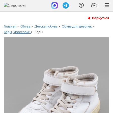
Вернуться
Главная
>
Обувь
>
Детская обувь
>
Обувь для девочек
>
Кеды, кроссовки
>
Кеды