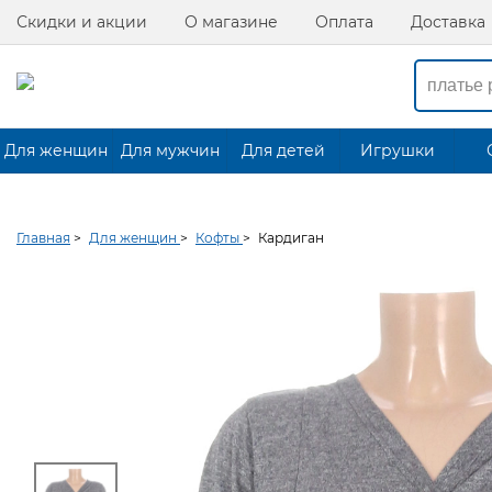
Скидки и акции
О магазине
Оплата
Доставка
Для женщин
Для мужчин
Для детей
Игрушки
Главная
>
Для женщин
>
Кофты
>
Кардиган