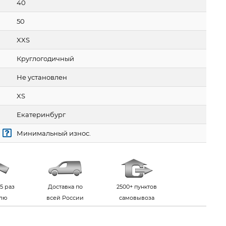
40
50
XXS
Круглогодичный
Не установлен
XS
Екатеринбург
Минимальный износ.
5 раз
Доставка по
2500+ пунктов
елю
всей России
самовывоза