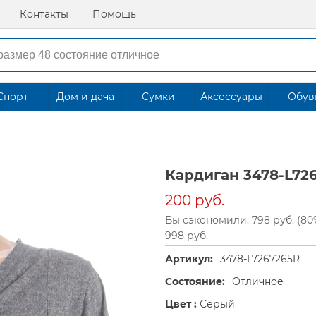
Контакты
Помощь
Спорт
Дом и дача
Сумки
Аксессуары
Обув
Кардиган 3478-L72
200 руб.
Вы сэкономили: 798 руб. (80
998 руб.
Артикул:
3478-L7267265R
Состояние:
Отличное
Цвет :
Серый