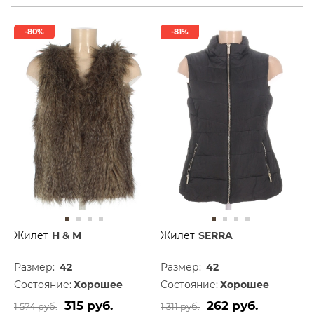
-80%
-81%
Жилет
H & M
Жилет
SERRA
Размер:
42
Размер:
42
Состояние:
Хорошее
Состояние:
Хорошее
315 руб.
262 руб.
1 574 руб.
1 311 руб.