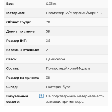
Вес:
0.35 кг.
Материал:
Полиэстер 35/Модаль 53/Акрил 12
Обхват груди:
78
Длина по спине:
58
Размер INT:
XS
Карманы втачные:
2
Сезон:
Демисезон
Состав:
Полиэстер/Акрил/Модаль
Размер на ярлыке:
36
Склад:
Екатеринбург
Визуальный
На подкладочном материале есть
осмотр:
затяжки, примят ворс.