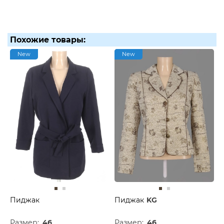
Похожие товары:
New
New
Пиджак
Пиджак
KG
Размер:
46
Размер:
46