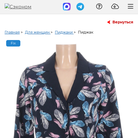
Вернуться
Главная
>
Для женщин
>
Пиджаки
>
Пиджак
Fix