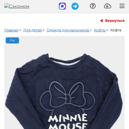
Вернуться
Главная
>
Для детей
>
Одежда для мальчиков
>
Кофты
>
Кофта
Fix