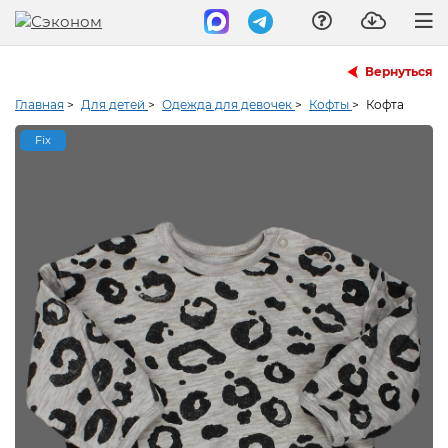
Вернуться
Главная
>
Для детей
>
Одежда для девочек
>
Кофты
>
Кофта
Fix