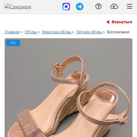
Вернуться
Главная
>
Обувь
>
Женская обувь
>
Летняя обувь
>
Босоножки
Fix